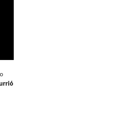
jo
urrió