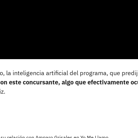
 la inteligencia artificial del programa, que predi
con este concursante, algo que efectivamente oc
z.
 su relación con Amparo Grisales en Yo Me Llamo