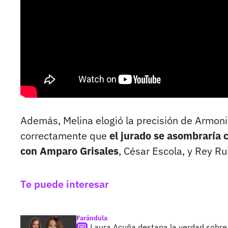
Además, Melina elogió la precisión de Armonio,
correctamente que
el jurado se asombraría 
con Amparo Grisales
, César Escola, y Rey Rui
Te puede interesar
Farándula
Laura Acuña destapa la verdad sobre