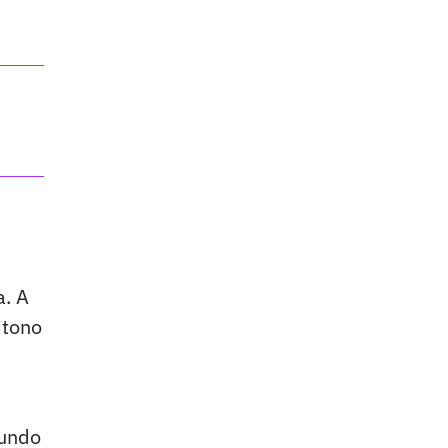
a. A
 tono
mundo