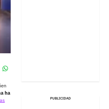
Whatsapp
k
ien
ma ha
PUBLICIDAD
tas