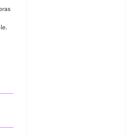
bras
le.