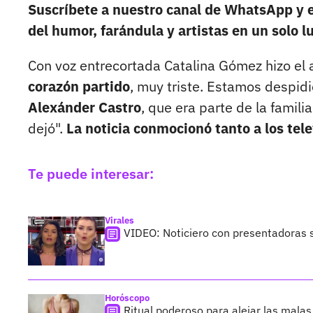
Suscríbete a nuestro canal de WhatsApp y e
del humor, farándula y artistas en un solo lu
Con voz entrecortada Catalina Gómez hizo el
corazón partido
, muy triste. Estamos despid
Alexánder Castro
, que era parte de la famil
dejó".
La noticia conmocionó tanto a los tel
Te puede interesar:
Virales
VIDEO: Noticiero con presentadoras
Horóscopo
Ritual poderoso para alejar las mala