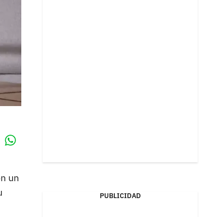
Whatsapp
k
on un
u
PUBLICIDAD