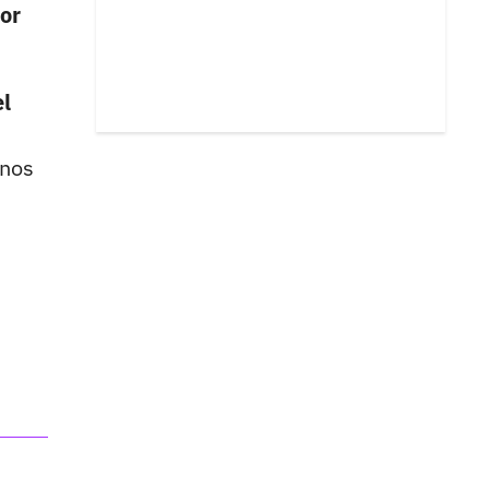
or
el
 nos