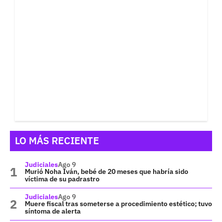
LO MÁS RECIENTE
Judiciales
Ago 9
Murió Noha Iván, bebé de 20 meses que habría sido
víctima de su padrastro
Judiciales
Ago 9
Muere fiscal tras someterse a procedimiento estético; tuvo
síntoma de alerta