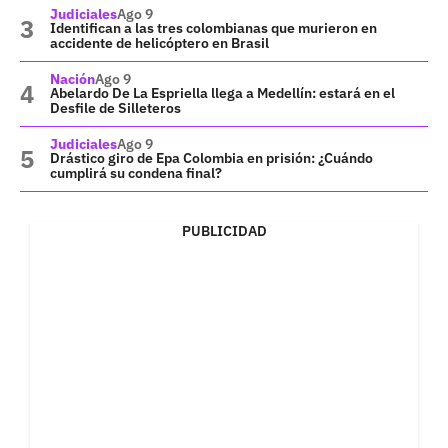
Judiciales
Ago 9
Identifican a las tres colombianas que murieron en
accidente de helicóptero en Brasil
Nación
Ago 9
Abelardo De La Espriella llega a Medellín: estará en el
Desfile de Silleteros
Judiciales
Ago 9
Drástico giro de Epa Colombia en prisión: ¿Cuándo
cumplirá su condena final?
PUBLICIDAD