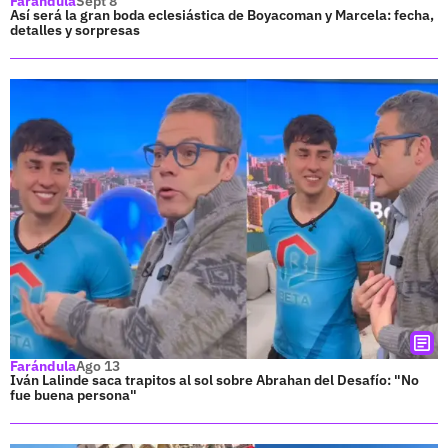
Farándula
Sept 8
Así será la gran boda eclesiástica de Boyacoman y Marcela: fecha,
detalles y sorpresas
Farándula
Ago 13
Iván Lalinde saca trapitos al sol sobre Abrahan del Desafío: "No
fue buena persona"