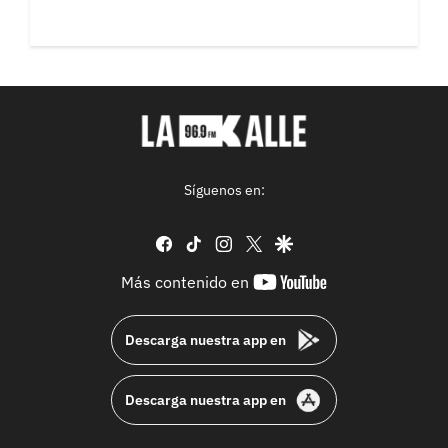
Síguenos en:
facebook
tiktok
instagram
twitter
google
youtube-
Más contenido en
footer
Descarga nuestra app en
Descarga nuestra app en