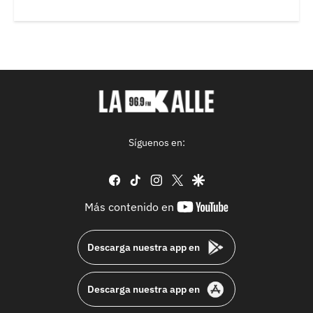
Síguenos en:
facebook
tiktok
instagram
twitter
google
youtube-
Más contenido en
footer
Descarga nuestra app en
Descarga nuestra app en