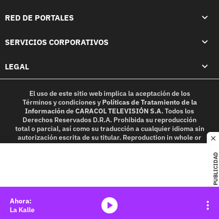
RED DE PORTALES
SERVICIOS CORPORATIVOS
LEGAL
El uso de este sitio web implica la aceptación de los
Términos y condiciones
y
Políticas de Tratamiento de la
Información
de
CARACOL TELEVISIÓN S.A.
Todos los
Derechos Reservados D.R.A. Prohibida su reproducción
total o parcial, así como su traducción a cualquier idioma sin
autorización escrita de su titular. Reproduction in whole or
c
in part, or translation without written permission is
prohibited. All rights reserved 2025.
PUBLICIDAD
MIEMBRO DE:
media-icon
La Kalle