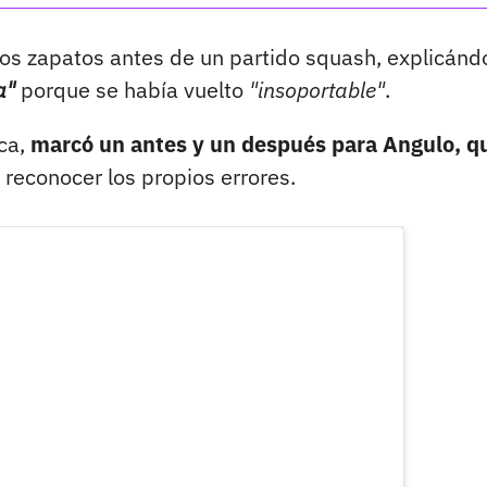
los zapatos antes de un partido squash, explicánd
a"
porque se había vuelto
"insoportable"
.
ica,
marcó un antes y un después para Angulo, q
e reconocer los propios errores.