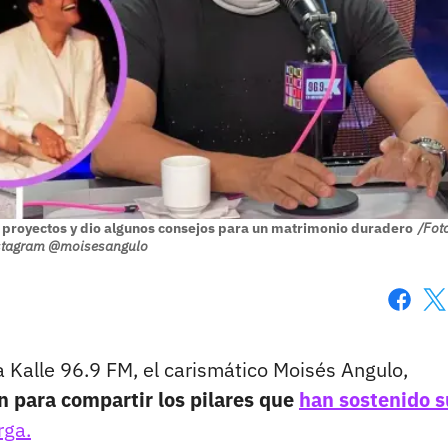
s proyectos y dio algunos consejos para un matrimonio duradero
/Fot
nstagram @moisesangulo
Faceboo
X
 Kalle 96.9 FM, el carismático Moisés Angulo,
n para compartir los pilares que
han sostenido s
rga.