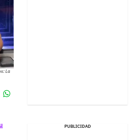
os: La
Whatsapp
k
u
PUBLICIDAD