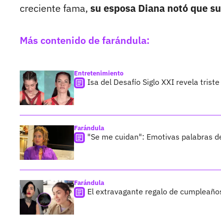
creciente fama,
su esposa Diana notó que s
Más contenido de farándula:
Entretenimiento
Isa del Desafío Siglo XXI revela trist
Farándula
"Se me cuidan": Emotivas palabras de
Farándula
El extravagante regalo de cumpleaños