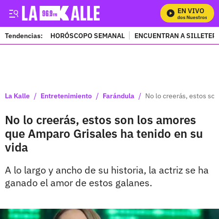
EN VIVO
Mira Todos Nuestros Progra
Tendencias:
HORÓSCOPO SEMANAL
ENCUENTRAN A SILLETER
PUBLICIDAD
/
/
/
La Kalle
Entretenimiento
Farándula
No lo creerás, estos so
No lo creerás, estos son los amores
que Amparo Grisales ha tenido en su
vida
A lo largo y ancho de su historia, la actriz se ha
ganado el amor de estos galanes.