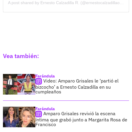
A post shared by Ernesto Calzadilla R. (@ernestocalzadillaoficial)
Vea también:
Farándula
Video: Amparo Grisales le ‘partió el
bizcocho’ a Ernesto Calzadilla en su
cumpleaños
Farándula
Amparo Grisales revivió la escena
íntima que grabó junto a Margarita Rosa de
Francisco