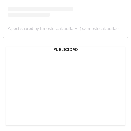
A post shared by Ernesto Calzadilla R. (@ernestocalzadillaoficial)
PUBLICIDAD