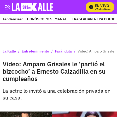
EN VIVO
Mira Todos Nuestros P
Tendencias:
HORÓSCOPO SEMANAL
TRASLADAN A EPA COLOM
PUBLICIDAD
/
/
/
La Kalle
Entretenimiento
Farándula
Video: Amparo Grisales 
Video: Amparo Grisales le ‘partió el
bizcocho’ a Ernesto Calzadilla en su
cumpleaños
La actriz lo invitó a una celebración privada en
su casa.