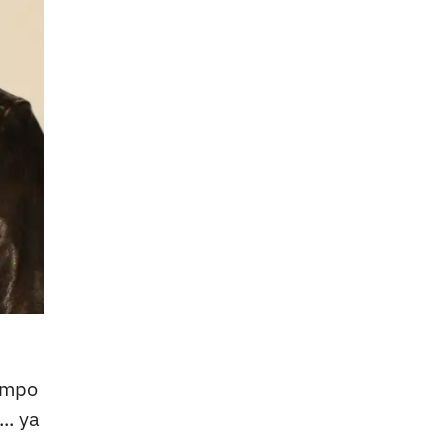
iempo
.. ya