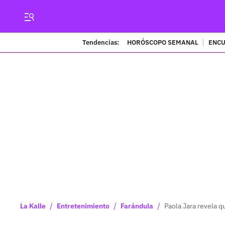
Tendencias:
HORÓSCOPO SEMANAL
ENCU
/
/
/
La Kalle
Entretenimiento
Farándula
Paola Jara revela q