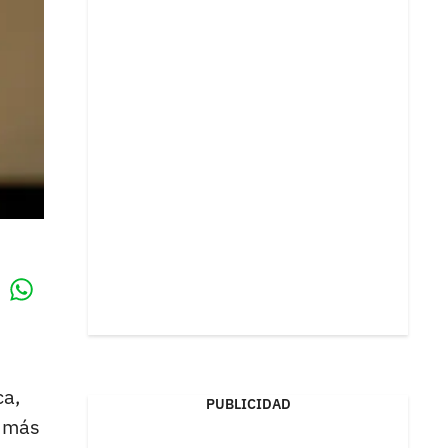
Whatsapp
k
ca,
PUBLICIDAD
o más