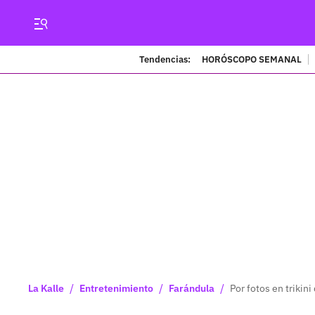
Tendencias:
HORÓSCOPO SEMANAL
/
/
/
La Kalle
Entretenimiento
Farándula
Por fotos en trikin