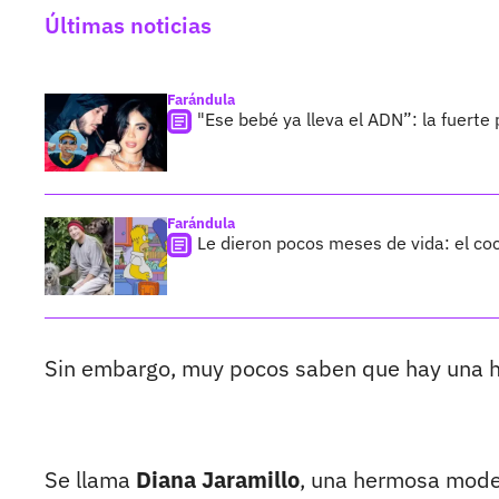
Últimas noticias
Farándula
"Ese bebé ya lleva el ADN”: la fuerte 
Farándula
Le dieron pocos meses de vida: el co
Sin embargo, muy pocos saben que hay una he
Se llama
Diana Jaramillo
, una hermosa mode