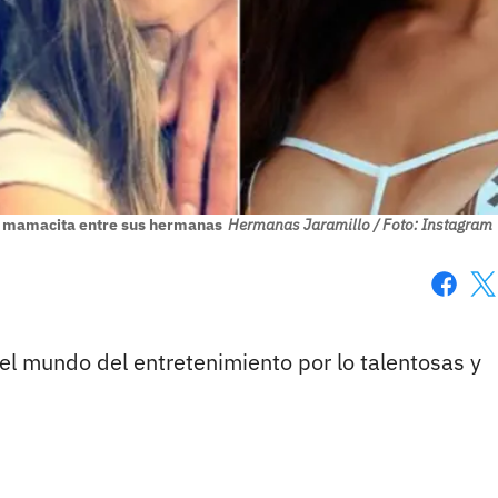
más mamacita entre sus hermanas
Hermanas Jaramillo / Foto: Instagram
Faceboo
X
l mundo del entretenimiento por lo talentosas y