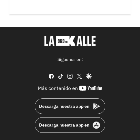
Síguenos en:
facebook
tiktok
instagram
twitter
google
youtube-
Más contenido en
footer
Descarga nuestra app en
Descarga nuestra app en