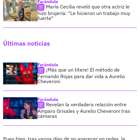
Farándula
María Cecilia reveló que otra actriz le
hizo brujería: "Le hicieron un trabajo muy
fuerte"
Últimas noticias
Farándula
¡Más que un títere! El método de
Fernando Rojas para dar vida a Aurelio
Cheveroni
Farándula
Revelan la verdadera relación entre
Amparo Grisales y Aurelio Cheveroni tras
cámaras
Pues bien, tras varios días de no aparecer en redes, la