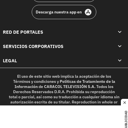
Descarga nuestra app en
RED DE PORTALES
SERVICIOS CORPORATIVOS
LEGAL
El uso de este sitio web implica la aceptación de los
Términos y condiciones
y
Políticas de Tratamiento de la
Información
de
CARACOL TELEVISIÓN S.A.
Todos los
Derechos Reservados D.R.A. Prohibida su reproducción
total o parcial, así como su traducción a cualquier idioma sin
autorización escrita de su titular. Reproduction in whole or
c
in part, or translation without written permission is
prohibited. All rights reserved 2025.
PUBLICIDAD
MIEMBRO DE: