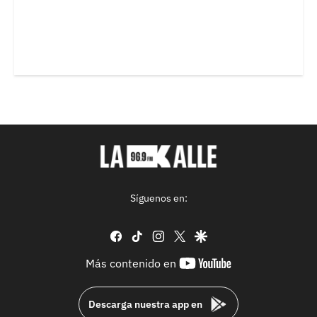
Síguenos en:
facebook
tiktok
instagram
twitter
google
youtube-
Más contenido en
footer
Descarga nuestra app en