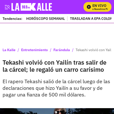
EN VIVO
Mira Todos Nuestros Progra
Tendencias:
HORÓSCOPO SEMANAL
TRASLADAN A EPA COLOM
PUBLICIDAD
/
/
/
La Kalle
Entretenimiento
Farándula
Tekashi volvió con Yailín
Tekashi volvió con Yailín tras salir de
la cárcel; le regaló un carro carísimo
El rapero Tekashi salió de la cárcel luego de las
declaraciones que hizo Yailín a su favor y de
pagar una fianza de 500 mil dólares.