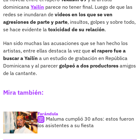
dominicana
Yailín
parece no tener final. Luego de que las
redes se inundaran de
videos en los que se ven
agresiones de parte y parte
, insultos, golpes y sobre todo,
se hace evidente la
toxicidad de su relación
.
Han sido muchas las acusaciones que se han hecho los
artistas, entre ellas destaca la vez que
el rapero fue a
buscar a Yailín
a un estudio de grabación en República
Dominicana y al parecer
golpeó a dos productores
amigos
de la cantante.
Mira también:
Farándula
Maluma cumplió 30 años: estos fueron
los asistentes a su fiesta