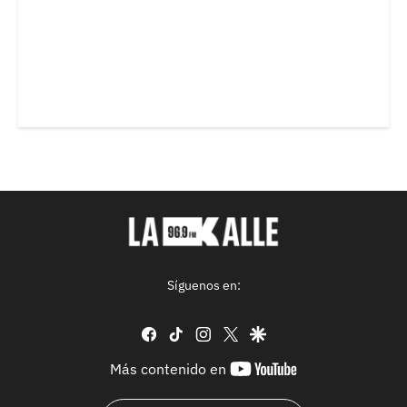
Síguenos en:
facebook
tiktok
instagram
twitter
google
youtube-
Más contenido en
footer