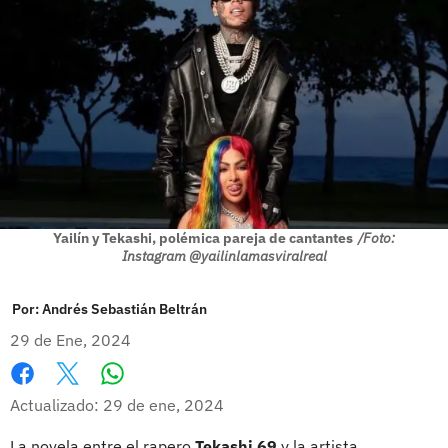
Yailín y Tekashi, polémica pareja de cantantes
/Foto:
Instagram @yailinlamasviralreal
Por:
Andrés Sebastián Beltrán
29 de Ene, 2024
Whatsapp
Facebook
X
Actualizado: 29 de ene, 2024
La novela entre el rapero
Tekashi 69
y la artista