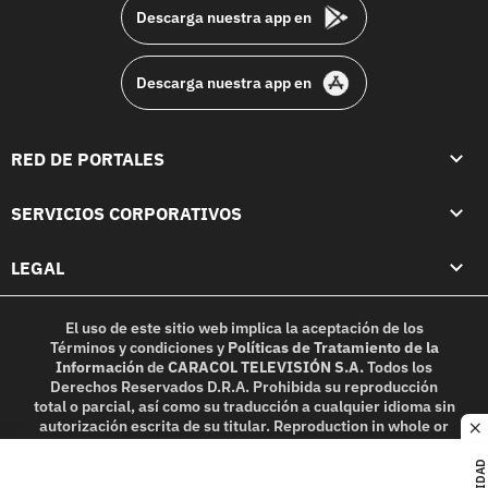
Descarga nuestra app en
Descarga nuestra app en
RED DE PORTALES
SERVICIOS CORPORATIVOS
LEGAL
El uso de este sitio web implica la aceptación de los
Términos y condiciones
y
Políticas de Tratamiento de la
Información
de
CARACOL TELEVISIÓN S.A.
Todos los
Derechos Reservados D.R.A. Prohibida su reproducción
total o parcial, así como su traducción a cualquier idioma sin
autorización escrita de su titular. Reproduction in whole or
c
in part, or translation without written permission is
prohibited. All rights reserved 2025.