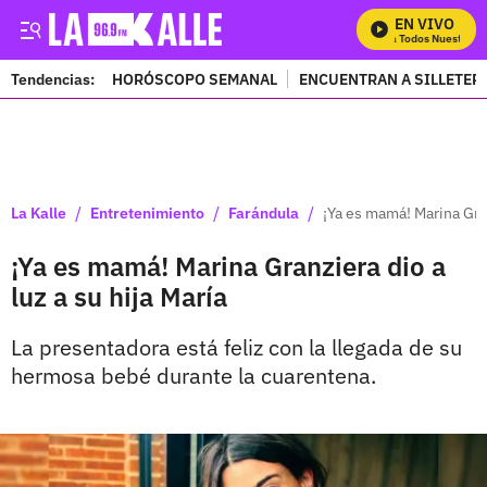
EN VIVO
Mira Todos Nuestros P
Tendencias:
HORÓSCOPO SEMANAL
ENCUENTRAN A SILLETER
PUBLICIDAD
/
/
/
La Kalle
Entretenimiento
Farándula
¡Ya es mamá! Marina Gran
¡Ya es mamá! Marina Granziera dio a
luz a su hija María
La presentadora está feliz con la llegada de su
hermosa bebé durante la cuarentena.