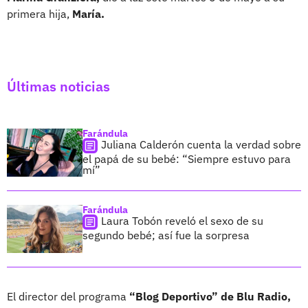
primera hija,
María.
Últimas noticias
Farándula
Juliana Calderón cuenta la verdad sobre
el papá de su bebé: “Siempre estuvo para
mí”
Farándula
Laura Tobón reveló el sexo de su
segundo bebé; así fue la sorpresa
El director del programa
“Blog Deportivo” de Blu Radio,