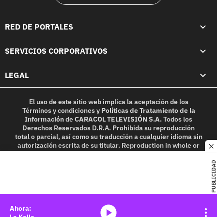
RED DE PORTALES
SERVICIOS CORPORATIVOS
LEGAL
El uso de este sitio web implica la aceptación de los
Términos y condiciones
y
Políticas de Tratamiento de la
Información
de
CARACOL TELEVISIÓN S.A.
Todos los
Derechos Reservados D.R.A. Prohibida su reproducción
total o parcial, así como su traducción a cualquier idioma sin
autorización escrita de su titular. Reproduction in whole or
c
in part, or translation without written permission is
prohibited. All rights reserved 2025.
PUBLICIDAD
MIEMBRO DE:
media-icon
La Kalle