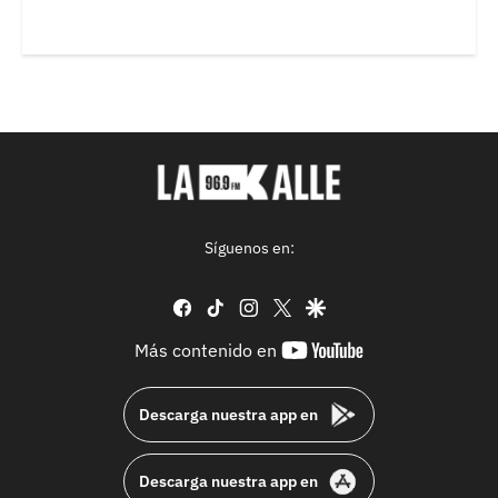
Síguenos en:
facebook
tiktok
instagram
twitter
google
youtube-
Más contenido en
footer
Descarga nuestra app en
Descarga nuestra app en