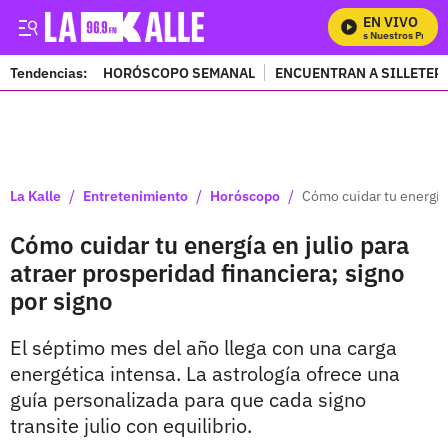
EN VIVO
Mira Todos Nuestros Program
Tendencias:
HORÓSCOPO SEMANAL
ENCUENTRAN A SILLETER
PUBLICIDAD
/
/
/
La Kalle
Entretenimiento
Horóscopo
Cómo cuidar tu energía 
Cómo cuidar tu energía en julio para
atraer prosperidad financiera; signo
por signo
El séptimo mes del año llega con una carga
energética intensa. La astrología ofrece una
guía personalizada para que cada signo
transite julio con equilibrio.