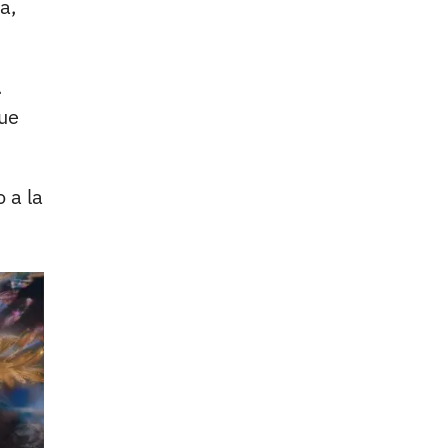
a,
a
ue
 a la