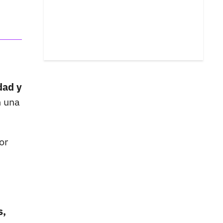
dad y
n una
or
s,