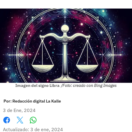
Imagen del signo Libra
/Foto: creado con Bing Images
Por:
Redacción digital La Kalle
3 de Ene, 2024
Whatsapp
Facebook
X
Actualizado: 3 de ene, 2024