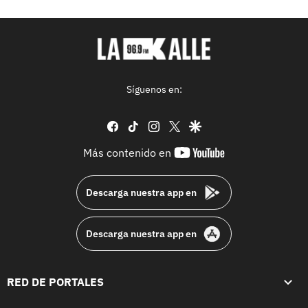
Síguenos en:
facebook
tiktok
instagram
twitter
google
youtube-
Más contenido en
footer
Descarga nuestra app en
Descarga nuestra app en
RED DE PORTALES