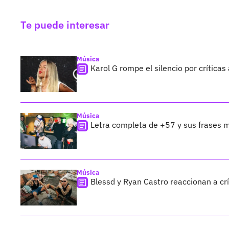
Te puede interesar
Música
Karol G rompe el silencio por crítica
Música
Letra completa de +57 y sus frases 
Música
Blessd y Ryan Castro reaccionan a cr