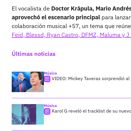
El vocalista de
Doctor Krápula, Mario André
aprovechó el escenario principal
para lanzar
colaboración musical +57, un tema que reúne
Feid, Blessd, Ryan Castro, DFMZ, Maluma y J 
Últimas noticias
Música
VIDEO: Mickey Taveras sorprendió al
Música
Karol G reveló el tracklist de su nue