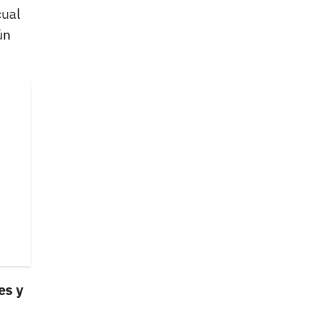
cual
ún
es y
.