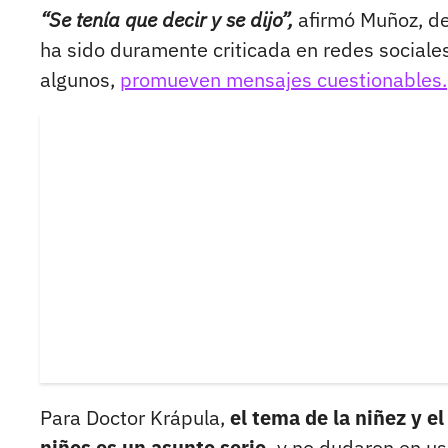
“Se tenía que decir y se dijo”,
afirmó Muñoz, dej
ha sido duramente criticada en redes sociales
algunos,
promueven mensajes cuestionables.
Para Doctor Krápula,
el tema de la niñez y e
niños es un asunto serio,
y no dudaron en usa