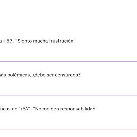
s a +57: “Siento mucha frustración”
más polémicas, ¿debe ser censurada?
íticas de '+57': "No me den responsabilidad"