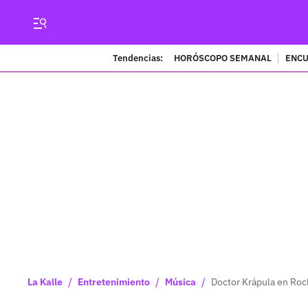
Tendencias:
HORÓSCOPO SEMANAL
ENCU
/
/
/
La Kalle
Entretenimiento
Música
Doctor Krápula en Rock