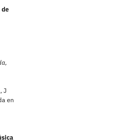
 de
da,
, J
da en
úsica