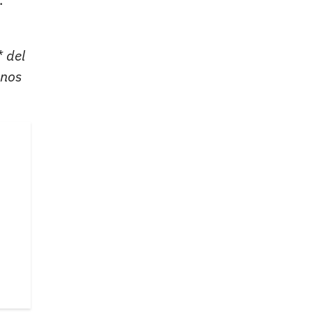
* del
enos