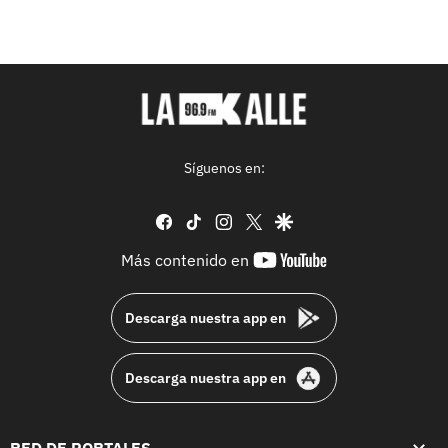
Síguenos en:
facebook
tiktok
instagram
twitter
google
youtube-
Más contenido en
footer
Descarga nuestra app en
Descarga nuestra app en
RED DE PORTALES