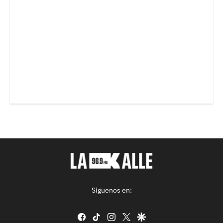
Síguenos en:
facebook
tiktok
instagram
twitter
google