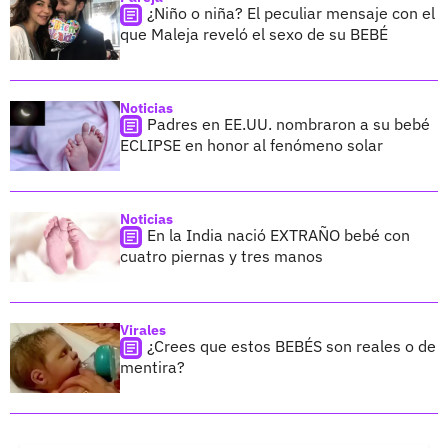
¿Niño o niña? El peculiar mensaje con el
que Maleja reveló el sexo de su BEBÉ
Noticias
Padres en EE.UU. nombraron a su bebé
ECLIPSE en honor al fenómeno solar
Noticias
En la India nació EXTRAÑO bebé con
cuatro piernas y tres manos
Virales
¿Crees que estos BEBÉS son reales o de
mentira?