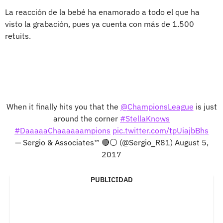
La reacción de la bebé ha enamorado a todo el que ha
visto la grabación, pues ya cuenta con más de 1.500
retuits.
When it finally hits you that the
@ChampionsLeague
is just
around the corner
#StellaKnows
#DaaaaaChaaaaaampions
pic.twitter.com/tpUiajbBhs
— Sergio & Associates™ 🔴⚪️ (@Sergio_R81)
August 5,
2017
PUBLICIDAD