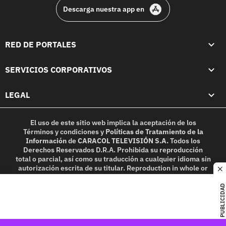
Descarga nuestra app en
RED DE PORTALES
SERVICIOS CORPORATIVOS
LEGAL
El uso de este sitio web implica la aceptación de los
Términos y condiciones
y
Políticas de Tratamiento de la
Información
de
CARACOL TELEVISIÓN S.A.
Todos los
Derechos Reservados D.R.A. Prohibida su reproducción
total o parcial, así como su traducción a cualquier idioma sin
autorización escrita de su titular. Reproduction in whole or
c
in part, or translation without written permission is
prohibited. All rights reserved 2025.
PUBLICIDAD
MIEMBRO DE: