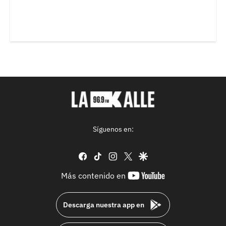
Síguenos en:
facebook
tiktok
instagram
twitter
google
youtube-
Más contenido en
footer
Descarga nuestra app en