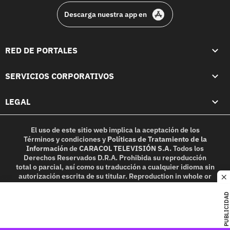
Descarga nuestra app en
RED DE PORTALES
SERVICIOS CORPORATIVOS
LEGAL
El uso de este sitio web implica la aceptación de los
Términos y condiciones
y
Políticas de Tratamiento de la
Información
de
CARACOL TELEVISIÓN S.A.
Todos los
Derechos Reservados D.R.A. Prohibida su reproducción
total o parcial, así como su traducción a cualquier idioma sin
autorización escrita de su titular. Reproduction in whole or
c
in part, or translation without written permission is
prohibited. All rights reserved 2025.
PUBLICIDAD
MIEMBRO DE: