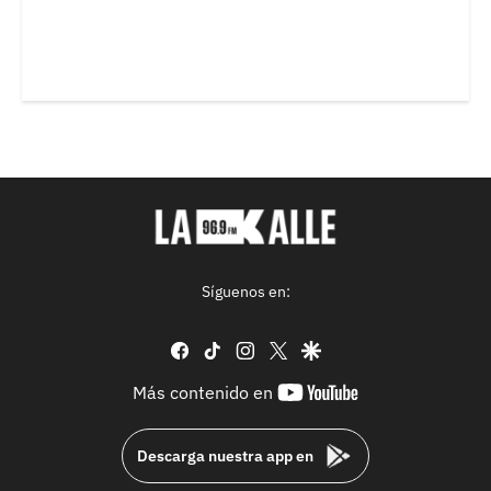
Síguenos en:
facebook
tiktok
instagram
twitter
google
youtube-
Más contenido en
footer
Descarga nuestra app en