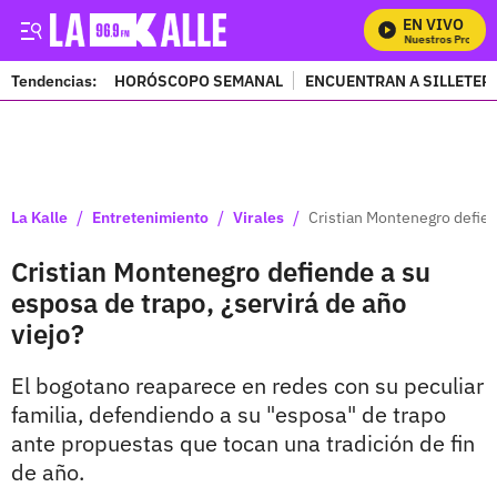
EN VIVO
Mira Todos Nuestros Programa
Tendencias:
HORÓSCOPO SEMANAL
ENCUENTRAN A SILLETER
PUBLICIDAD
/
/
/
La Kalle
Entretenimiento
Virales
Cristian Montenegro defien
Cristian Montenegro defiende a su
esposa de trapo, ¿servirá de año
viejo?
El bogotano reaparece en redes con su peculiar
familia, defendiendo a su "esposa" de trapo
ante propuestas que tocan una tradición de fin
de año.