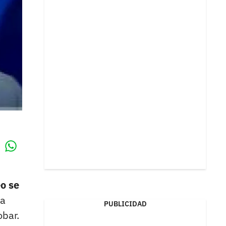
Whatsapp
k
eo se
da
PUBLICIDAD
obar.