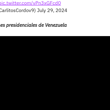
pic.twitter.com/vPn3xGFcd0
CarlitosCordov9)
July 29, 2024
es presidenciales de Venezuela