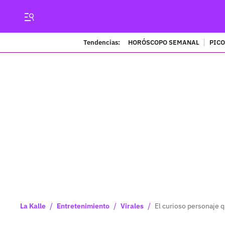
Tendencias:
HORÓSCOPO SEMANAL
PICO
/
/
/
La Kalle
Entretenimiento
Virales
El curioso personaje q