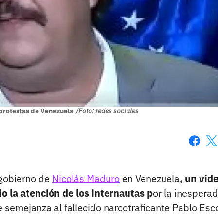
protestas de Venezuela
/Foto: redes sociales
Faceboo
X
 gobierno de
Nicolás Maduro
en Venezuela
, un vid
do la atención de los internautas p
or la inespera
semejanza al fallecido narcotraficante Pablo Esc