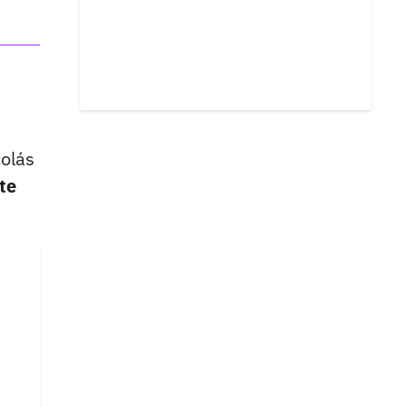
colás
te