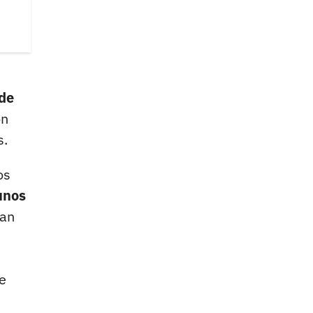
s
 de
ón
s.
os
unos
han
e