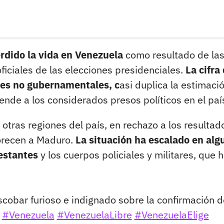
rdido la vida en Venezuela
como resultado de la
ficiales de las elecciones presidenciales.
La cifra
nes no gubernamentales, c
asi duplica la estimaci
ende a los considerados presos políticos en el paí
otras regiones del país, en rechazo a los resultad
vorecen a Maduro.
La situación ha escalado en alg
estantes
y los cuerpos policiales y militares, que 
cobar furioso e indignado sobre la confirmación d
e
#Venezuela
#VenezuelaLibre
#VenezuelaElige