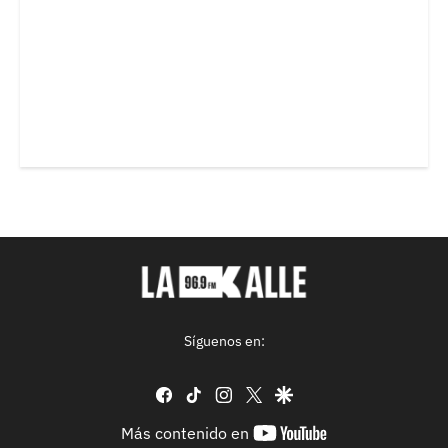
Síguenos en:
facebook
tiktok
instagram
twitter
google
youtube-
Más contenido en