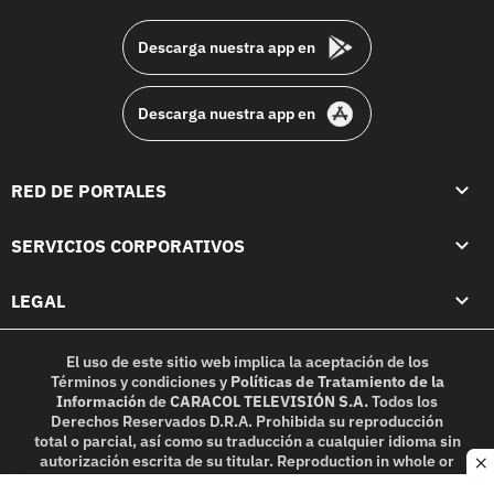
footer
Descarga nuestra app en
Descarga nuestra app en
RED DE PORTALES
SERVICIOS CORPORATIVOS
LEGAL
El uso de este sitio web implica la aceptación de los
Términos y condiciones
y
Políticas de Tratamiento de la
Información
de
CARACOL TELEVISIÓN S.A.
Todos los
Derechos Reservados D.R.A. Prohibida su reproducción
total o parcial, así como su traducción a cualquier idioma sin
autorización escrita de su titular. Reproduction in whole or
c
in part, or translation without written permission is