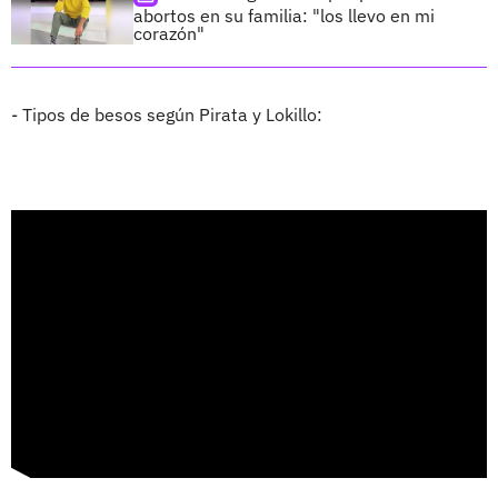
abortos en su familia: "los llevo en mi
corazón"
- Tipos de besos según Pirata y Lokillo: