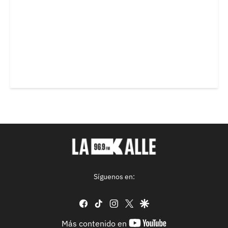
Síguenos en:
facebook
tiktok
instagram
twitter
google
youtube-
Más contenido en