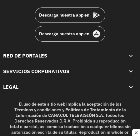
footer
Descarga nuestra app en
Descarga nuestra app en
RED DE PORTALES
SERVICIOS CORPORATIVOS
LEGAL
El uso de este sitio web implica la aceptación de los
Términos y condiciones
y
Políticas de Tratamiento de la
Información
de
CARACOL TELEVISIÓN S.A.
Todos los
Derechos Reservados D.R.A. Prohibida su reproducción
total o parcial, así como su traducción a cualquier idioma sin
autorización escrita de su titular. Reproduction in whole or
c
in part, or translation without written permission is