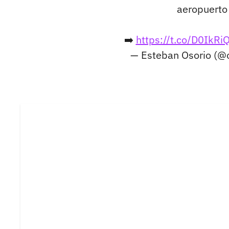
aeropuerto
➡️
https://t.co/D0IkR
— Esteban Osorio (@