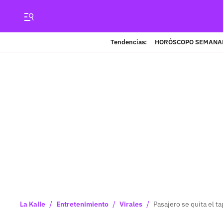
Tendencias:
HORÓSCOPO SEMANA
/
/
/
La Kalle
Entretenimiento
Virales
Pasajero se quita el t