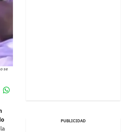
o se
Whatsapp
k
n
do
PUBLICIDAD
la