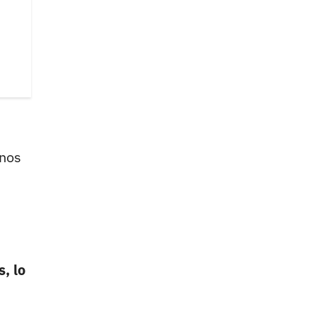
unos
, lo