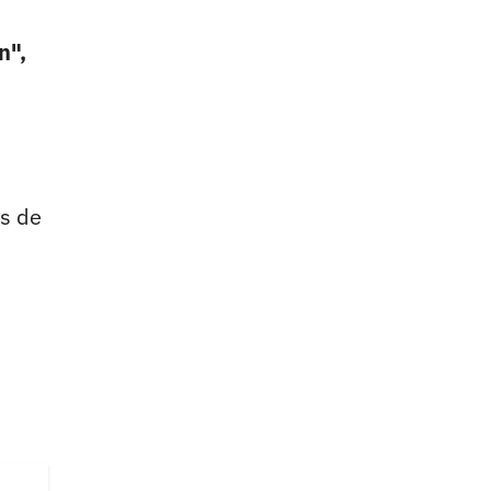
n",
s de