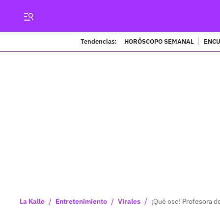
Tendencias:
HORÓSCOPO SEMANAL
ENCU
/
/
/
La Kalle
Entretenimiento
Virales
¡Qué oso! Profesora d