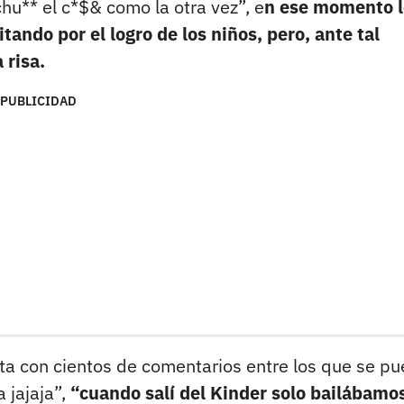
hu** el c*$& como la otra vez”, e
n ese momento l
ando por el logro de los niños, pero, ante tal
 risa.
PUBLICIDAD
a con cientos de comentarios entre los que se p
 jajaja”,
“cuando salí del Kinder solo bailábamos