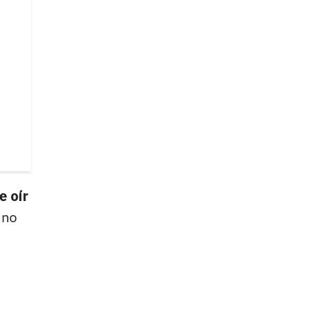
e oír
 no