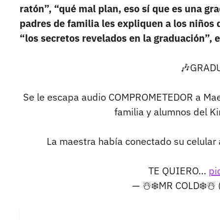
ratón”, “qué mal plan, eso sí que es una gr
padres de familia les expliquen a los niños
“los secretos revelados en la graduación”, e
🎶GRAD
Se le escapa audio COMPROMETEDOR a Maestr
familia y alumnos del K
La maestra había conectado su celular 
TE QUIERO…
pi
— ☃️❄️MR COLD❄️☃