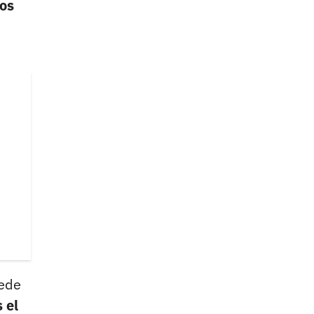
os
uede
 el