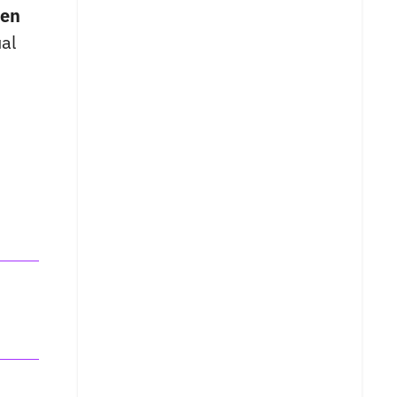
 en
ual