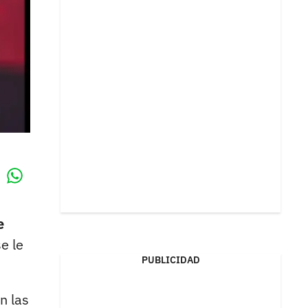
Whatsapp
k
e
e le
PUBLICIDAD
n las