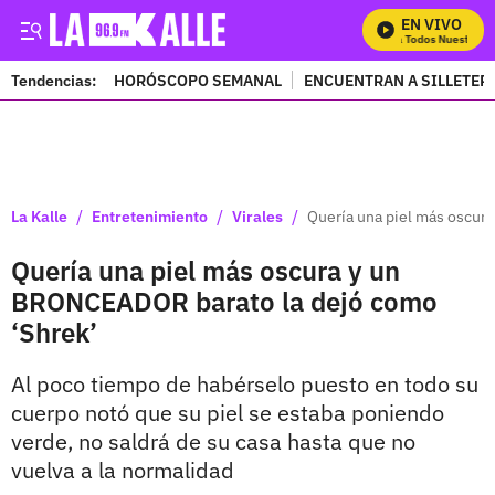
EN VIVO
Mira Todos Nuestros Pr
Tendencias:
HORÓSCOPO SEMANAL
ENCUENTRAN A SILLETER
PUBLICIDAD
/
/
/
La Kalle
Entretenimiento
Virales
Quería una piel más oscur
Quería una piel más oscura y un
BRONCEADOR barato la dejó como
‘Shrek’
Al poco tiempo de habérselo puesto en todo su
cuerpo notó que su piel se estaba poniendo
verde, no saldrá de su casa hasta que no
vuelva a la normalidad