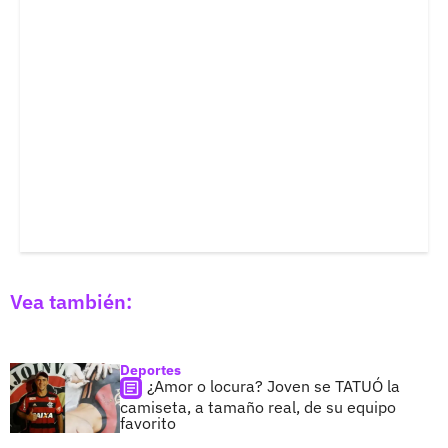
Vea también:
Deportes
¿Amor o locura? Joven se TATUÓ la
camiseta, a tamaño real, de su equipo
favorito