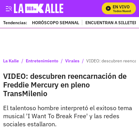
EN VIVO
Mira Todos Nuestros Pr
Tendencias:
HORÓSCOPO SEMANAL
ENCUENTRAN A SILLETER
PUBLICIDAD
/
/
/
La Kalle
Entretenimiento
Virales
VIDEO: descubren reencarn
VIDEO: descubren reencarnación de
Freddie Mercury en pleno
TransMilenio
El talentoso hombre interpretó el exitoso tema
musical 'I Want To Break Free' y las redes
sociales estallaron.