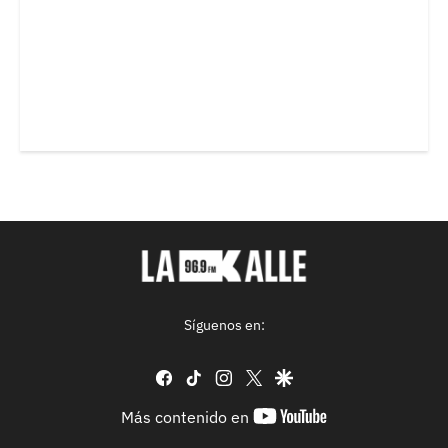
Síguenos en:
facebook
tiktok
instagram
twitter
google
youtube-
Más contenido en
footer