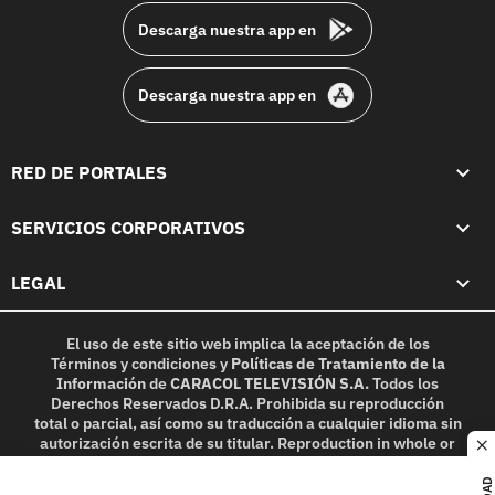
Descarga nuestra app en
Descarga nuestra app en
RED DE PORTALES
SERVICIOS CORPORATIVOS
LEGAL
El uso de este sitio web implica la aceptación de los
Términos y condiciones
y
Políticas de Tratamiento de la
Información
de
CARACOL TELEVISIÓN S.A.
Todos los
Derechos Reservados D.R.A. Prohibida su reproducción
total o parcial, así como su traducción a cualquier idioma sin
autorización escrita de su titular. Reproduction in whole or
c
in part, or translation without written permission is
prohibited. All rights reserved 2025.