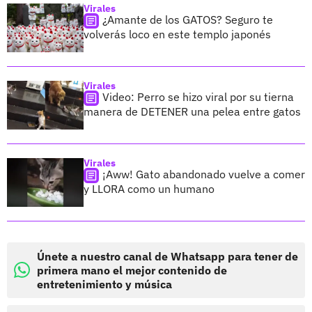
Virales
¿Amante de los GATOS? Seguro te
volverás loco en este templo japonés
Virales
Video: Perro se hizo viral por su tierna
manera de DETENER una pelea entre gatos
Virales
¡Aww! Gato abandonado vuelve a comer
y LLORA como un humano
Únete a nuestro canal de Whatsapp para tener de
primera mano el mejor contenido de
entretenimiento y música