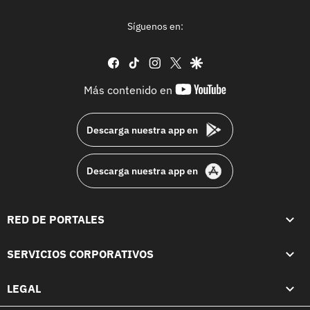
Síguenos en:
facebook
tiktok
instagram
twitter
google
youtube-
Más contenido en
footer
Descarga nuestra app en
Descarga nuestra app en
RED DE PORTALES
SERVICIOS CORPORATIVOS
LEGAL