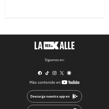
Síguenos en:
facebook
tiktok
instagram
twitter
google
youtube-
Más contenido en
footer
Descarga nuestra app en