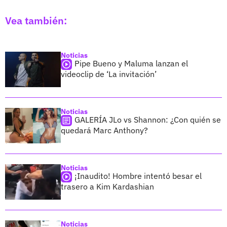
Vea también:
Noticias
Pipe Bueno y Maluma lanzan el
videoclip de ‘La invitación’
Noticias
GALERÍA JLo vs Shannon: ¿Con quién se
quedará Marc Anthony?
Noticias
¡Inaudito! Hombre intentó besar el
trasero a Kim Kardashian
Noticias