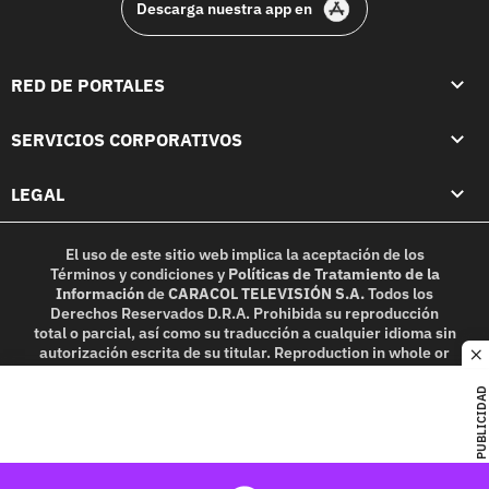
Descarga nuestra app en
RED DE PORTALES
SERVICIOS CORPORATIVOS
LEGAL
El uso de este sitio web implica la aceptación de los
Términos y condiciones
y
Políticas de Tratamiento de la
Información
de
CARACOL TELEVISIÓN S.A.
Todos los
Derechos Reservados D.R.A. Prohibida su reproducción
total o parcial, así como su traducción a cualquier idioma sin
autorización escrita de su titular. Reproduction in whole or
c
in part, or translation without written permission is
prohibited. All rights reserved 2025.
PUBLICIDAD
MIEMBRO DE: