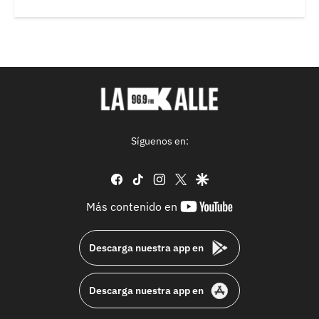
Síguenos en:
facebook
tiktok
instagram
twitter
google
youtube-
Más contenido en
footer
Descarga nuestra app en
Descarga nuestra app en