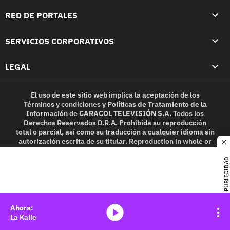
RED DE PORTALES
SERVICIOS CORPORATIVOS
LEGAL
El uso de este sitio web implica la aceptación de los
Términos y condiciones
y
Políticas de Tratamiento de la
Información
de
CARACOL TELEVISIÓN S.A.
Todos los
Derechos Reservados D.R.A. Prohibida su reproducción
total o parcial, así como su traducción a cualquier idioma sin
autorización escrita de su titular. Reproduction in whole or
c
in part, or translation without written permission is
prohibited. All rights reserved 2025.
PUBLICIDAD
MIEMBRO DE:
media-icon
La Kalle