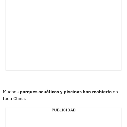
Muchos
parques acuáticos y piscinas han reabierto
en
toda China.
PUBLICIDAD