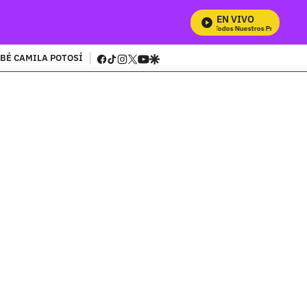
EN VIVO
Mira Todos Nuestros Programas
facebook
tiktok
instagram
twitter
youtube
google
BÉ CAMILA POTOSÍ