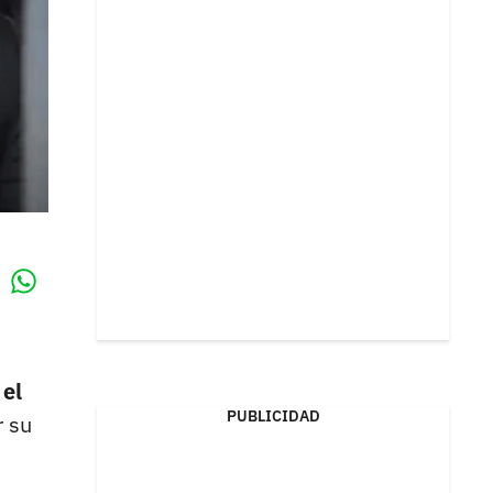
Whatsapp
k
 el
PUBLICIDAD
r su