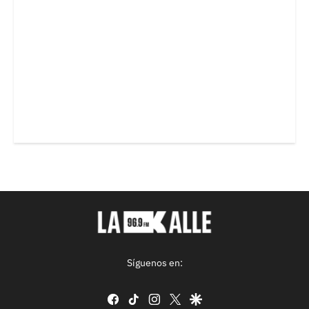
Síguenos en:
facebook
tiktok
instagram
twitter
google