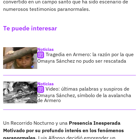
convertido en un campo santo que ha sido escenario de
numerosos testimonios paranormales.
Te puede interesar
Noticias
Tragedia en Armero: la razón por la que
Omayra Sánchez no pudo ser rescatada
Noticias
Video: últimas palabras y suspiros de
Omayra Sánchez, símbolo de la avalancha
de Armero
Un Recorrido Nocturno y una
Presencia Inesperada
Motivado por su profundo interés en los fenómenos
paranormales,
Luis Alfonso decidió emprender un