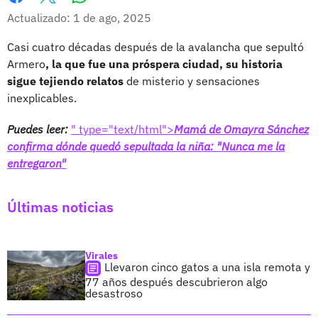
Whatsapp
Facebook
X
Actualizado: 1 de ago, 2025
Casi cuatro décadas después de la avalancha que sepultó
Armero
, la que fue una próspera ciudad, su historia
sigue tejiendo relatos
de misterio y sensaciones
inexplicables.
Puedes leer:
" type="text/html">
Mamá de Omayra Sánchez
confirma dónde quedó sepultada la niña: "Nunca me la
entregaron"
Últimas noticias
Virales
Llevaron cinco gatos a una isla remota y
77 años después descubrieron algo
desastroso