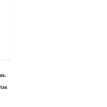
as.
itas