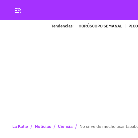
Tendencias:
HORÓSCOPO SEMANAL
PICO
/
/
/
La Kalle
Noticias
Ciencia
No sirve de mucho usar tapabo