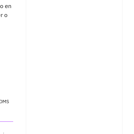
io en
r o
 OMS