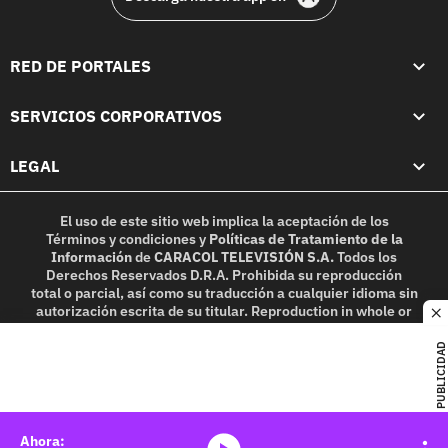
RED DE PORTALES
SERVICIOS CORPORATIVOS
LEGAL
El uso de este sitio web implica la aceptación de los
Términos y condiciones
y
Políticas de Tratamiento de la
Información
de
CARACOL TELEVISIÓN S.A.
Todos los
Derechos Reservados D.R.A. Prohibida su reproducción
total o parcial, así como su traducción a cualquier idioma sin
autorización escrita de su titular. Reproduction in whole or
c
in part, or translation without written permission is
prohibited. All rights reserved 2025.
PUBLICIDAD
MIEMBRO DE: