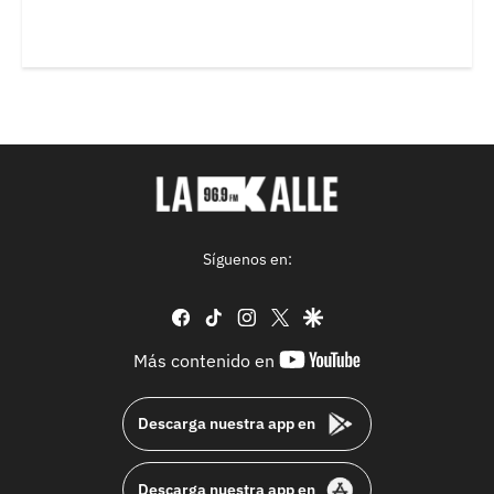
Síguenos en:
facebook
tiktok
instagram
twitter
google
youtube-
Más contenido en
footer
Descarga nuestra app en
Descarga nuestra app en