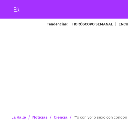
Tendencias:
HORÓSCOPO SEMANAL
ENCU
/
/
/
La Kalle
Noticias
Ciencia
‘Yo con yo’ o sexo con condón 