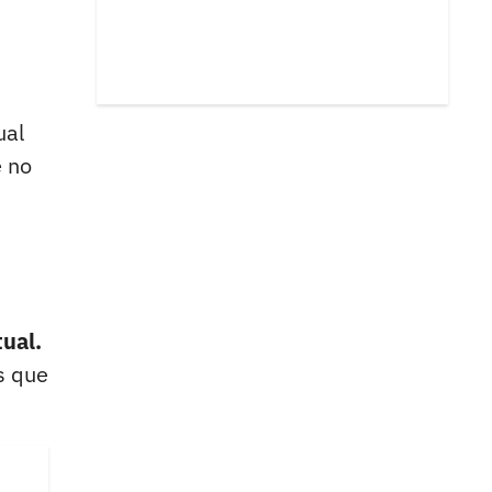
ual
e no
tual.
s que