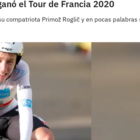
anó el Tour de Francia 2020
u compatriota Primož Roglič y en pocas palabras s