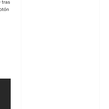
 tras
lotón