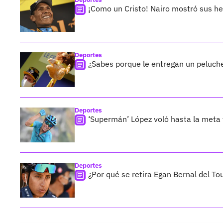
¡Como un Cristo! Nairo mostró sus her
Deportes
¿Sabes porque le entregan un peluche
Deportes
‘Supermán’ López voló hasta la meta 
Deportes
¿Por qué se retira Egan Bernal del To