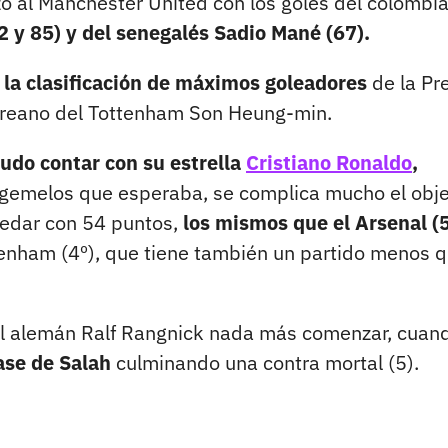
ó al Manchester United con los goles del colombi
2 y 85) y del senegalés Sadio Mané (67).
e la clasificación de máximos goleadores
de la Pr
oreano del Tottenham Son Heung-min.
udo contar con su estrella
Cristiano Ronaldo
,
s gemelos que esperaba, se complica mucho el obje
uedar con 54 puntos,
los mismos que el Arsenal (5
tenham (4º), que tiene también un partido menos 
 el alemán Ralf Rangnick nada más comenzar, cuan
pase de Salah
culminando una contra mortal (5).