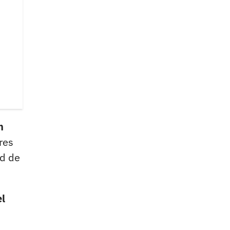
n
res
id de
el