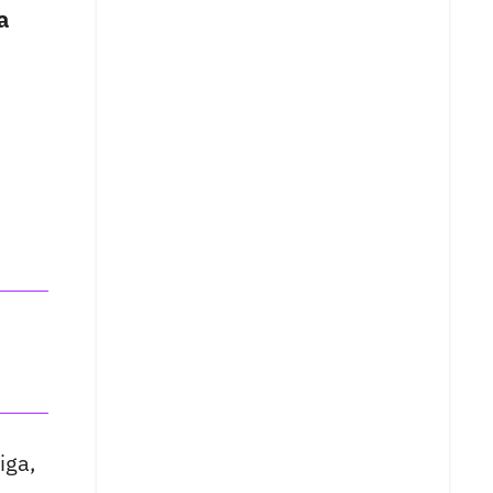
a
iga,