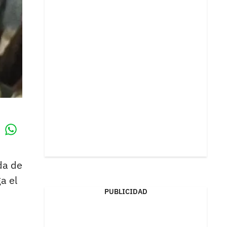
Whatsapp
k
da de
a el
PUBLICIDAD