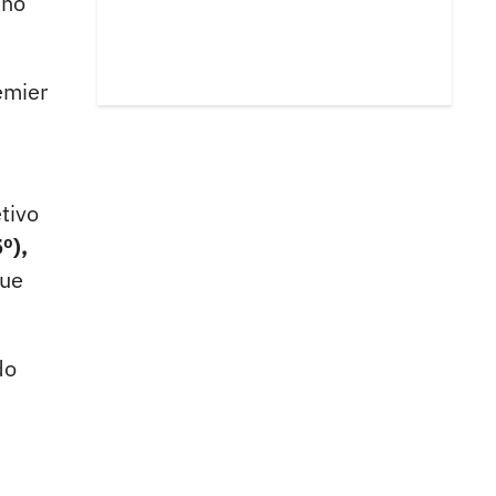
ano
emier
tivo
º),
que
do