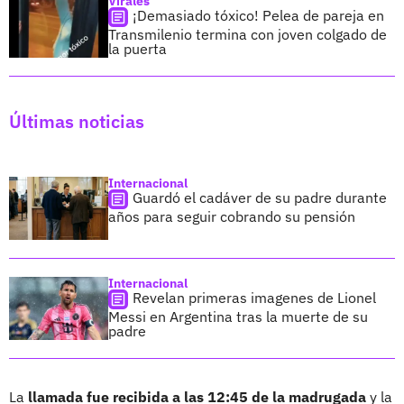
Virales
¡Demasiado tóxico! Pelea de pareja en
Transmilenio termina con joven colgado de
la puerta
Últimas noticias
Internacional
Guardó el cadáver de su padre durante
años para seguir cobrando su pensión
Internacional
Revelan primeras imagenes de Lionel
Messi en Argentina tras la muerte de su
padre
La
llamada fue recibida a las 12:45 de la madrugada
y la