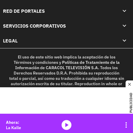
RED DE PORTALES
SERVICIOS CORPORATIVOS
LEGAL
El uso de este sitio web implica la aceptación de los
Términos y condiciones
y
Políticas de Tratamiento de la
Información
de
CARACOL TELEVISIÓN S.A.
Todos los
Derechos Reservados D.R.A. Prohibida su reproducción
total o parcial, así como su traducción a cualquier idioma sin
autorización escrita de su titular. Reproduction in whole or
c
in part, or translation without written permission is
prohibited. All rights reserved 2025.
PUBLICIDAD
MIEMBRO DE:
media-icon
La Kalle