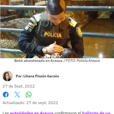
Bebé abandonado en Arauca
/ FOTO: Policía Arauca
Por:
Liliana Pinzón Garzón
27 de Sept, 2022
Whatsapp
Facebook
X
Actualizado: 27 de sept, 2022
Las
autoridades en Arauca
confirmaron el
hallazgo de un