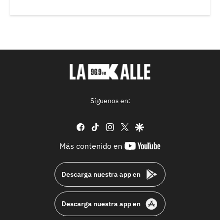
Síguenos en:
facebook
tiktok
instagram
twitter
google
youtube-
Más contenido en
footer
Descarga nuestra app en
Descarga nuestra app en