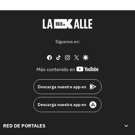
Síguenos en:
facebook
tiktok
instagram
twitter
google
youtube-
Más contenido en
footer
Descarga nuestra app en
Descarga nuestra app en
RED DE PORTALES