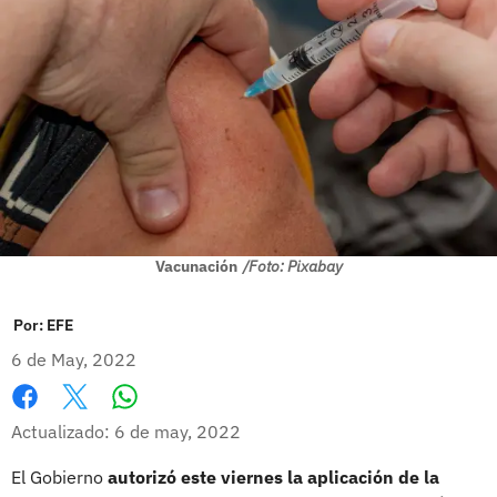
Vacunación
/Foto: Pixabay
Por:
EFE
6 de May, 2022
Whatsapp
Facebook
X
Actualizado: 6 de may, 2022
El Gobierno
autorizó este viernes la aplicación de la