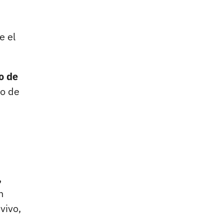
e el
o de
po de
n
,
n
vivo,