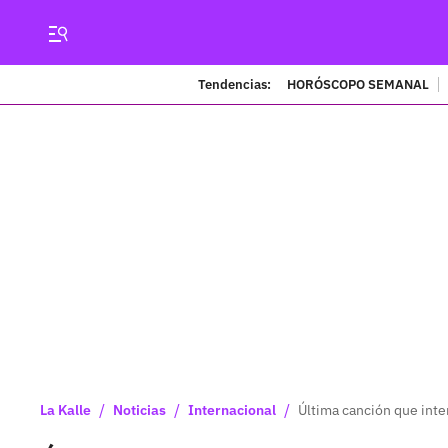
Tendencias:
HORÓSCOPO SEMANAL
/
/
/
La Kalle
Noticias
Internacional
Última canción que inte