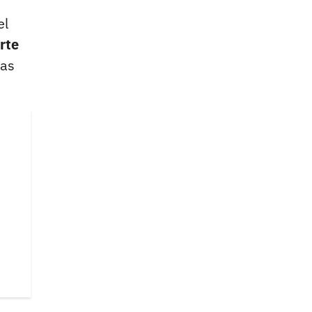
el
rte
ias