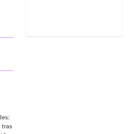
des:
 tras