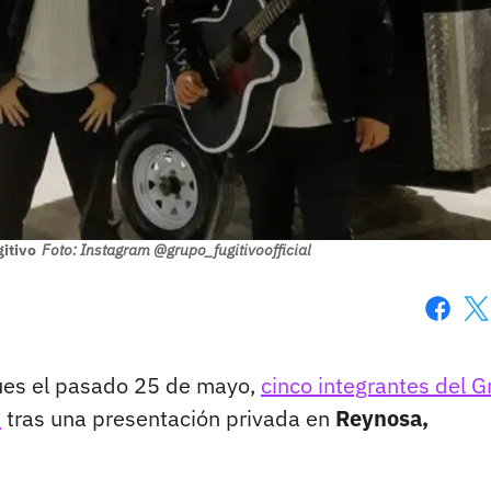
itivo
Foto: Instagram @grupo_fugitivoofficial
Faceboo
X
pues el pasado 25 de mayo,
cinco integrantes del 
n
tras una presentación privada en
Reynosa,