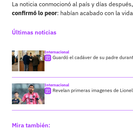
La noticia conmocionó al país y días después,
confirmó lo peor
: habían acabado con la vida
Últimas noticias
Internacional
Guardó el cadáver de su padre duran
Internacional
Revelan primeras imagenes de Lionel 
Mira también: