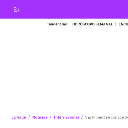
Tendencias:
HORÓSCOPO SEMANAL
ENCU
/
/
/
La Kalle
Noticias
Internacional
Val Kilmer: se conoce d