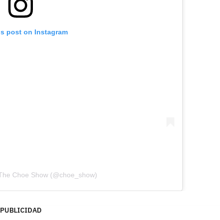
is post on Instagram
y The Choe Show (@choe_show)
PUBLICIDAD