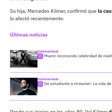
Su hija, Mercedes Kilmer, confirmó que
la ca
lo afectó recientemente.
Últimas noticias
Internacional
Muere reconocida celebridad de reali
Internacional
De estudiante a streamer: La vida de 
Desde sus inicios en los años 80, Val Kilmer
d