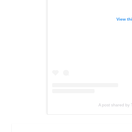
View th
A post shared b