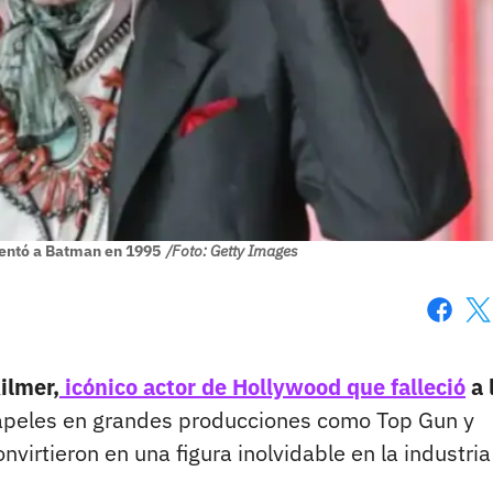
sentó a Batman en 1995
/Foto: Getty Images
Faceboo
X
ilmer,
icónico actor de Hollywood que falleció
a 
apeles en grandes producciones como Top Gun y
nvirtieron en una figura inolvidable en la industria