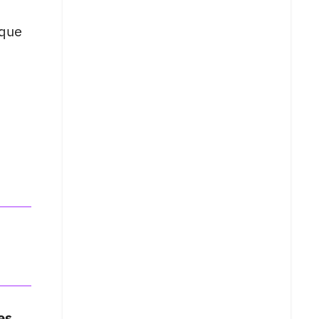
que
es