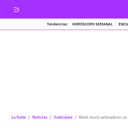
Tendencias:
HORÓSCOPO SEMANAL
ENCU
/
/
/
La Kalle
Noticias
Judiciales
Bebé murió asfixiada en un