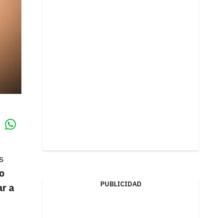
Whatsapp
k
s
o
PUBLICIDAD
ar a