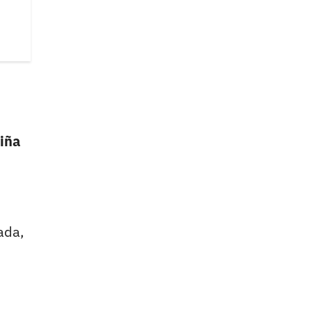
niña
ada,