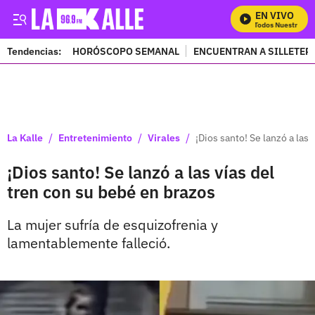
EN VIVO
Mira Todos Nuestros Pr
Tendencias:
HORÓSCOPO SEMANAL
ENCUENTRAN A SILLETER
PUBLICIDAD
/
/
/
La Kalle
Entretenimiento
Virales
¡Dios santo! Se lanzó a las
¡Dios santo! Se lanzó a las vías del
tren con su bebé en brazos
La mujer sufría de esquizofrenia y
lamentablemente falleció.