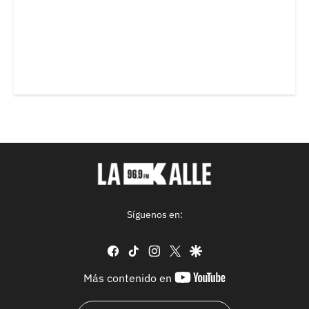
Síguenos en:
facebook
tiktok
instagram
twitter
google
youtube-
Más contenido en
footer