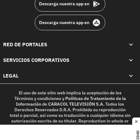
Descarga nuestra app en
Descarga nuestra app en
RED DE PORTALES
SERVICIOS CORPORATIVOS
LEGAL
El uso de este sitio web implica la aceptación de los
Términos y condiciones
y
Políticas de Tratamiento de la
Información
de
CARACOL TELEVISIÓN S.A.
Todos los
Derechos Reservados D.R.A. Prohibida su reproducción
total o parcial, así como su traducción a cualquier idioma sin
autorización escrita de su titular. Reproduction in whole or
c
in part, or translation without written permission is
prohibited. All rights reserved 2025.