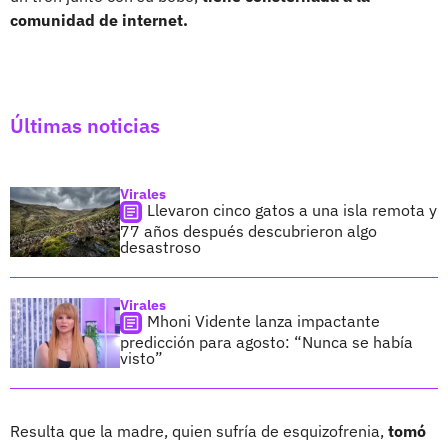
comunidad de internet.
Últimas noticias
Virales
Llevaron cinco gatos a una isla remota y
77 años después descubrieron algo
desastroso
Virales
Mhoni Vidente lanza impactante
predicción para agosto: “Nunca se había
visto”
Resulta que la madre, quien sufría de esquizofrenia,
tomó