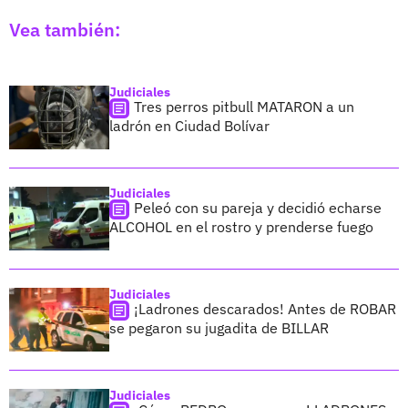
Vea también:
Judiciales
Tres perros pitbull MATARON a un
ladrón en Ciudad Bolívar
Judiciales
Peleó con su pareja y decidió echarse
ALCOHOL en el rostro y prenderse fuego
Judiciales
¡Ladrones descarados! Antes de ROBAR
se pegaron su jugadita de BILLAR
Judiciales