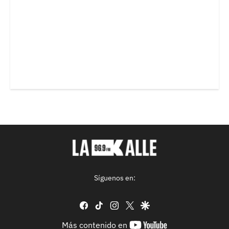
Síguenos en:
facebook
tiktok
instagram
twitter
google
youtube-
Más contenido en