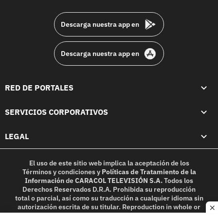
footer
Descarga nuestra app en
Descarga nuestra app en
RED DE PORTALES
SERVICIOS CORPORATIVOS
LEGAL
El uso de este sitio web implica la aceptación de los
Términos y condiciones
y
Políticas de Tratamiento de la
Información
de
CARACOL TELEVISIÓN S.A.
Todos los
Derechos Reservados D.R.A. Prohibida su reproducción
total o parcial, así como su traducción a cualquier idioma sin
autorización escrita de su titular. Reproduction in whole or
c
in part, or translation without written permission is