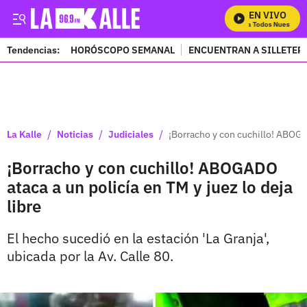
EN VIVO
Mira Todos Nuestros P
Tendencias:
HORÓSCOPO SEMANAL
ENCUENTRAN A SILLETER
PUBLICIDAD
/
/
/
La Kalle
Noticias
Judiciales
¡Borracho y con cuchillo! ABOGAD
¡Borracho y con cuchillo! ABOGADO
ataca a un policía en TM y juez lo deja
libre
El hecho sucedió en la estación 'La Granja',
ubicada por la Av. Calle 80.