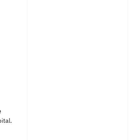
e
ital.