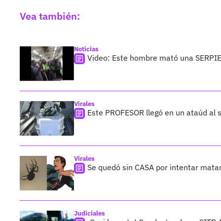
Vea también:
Noticias
Video: Este hombre mató una SERPI
Virales
Este PROFESOR llegó en un ataúd al s
Virales
Se quedó sin CASA por intentar mat
Judiciales