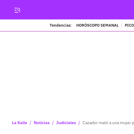
Tendencias:
HORÓSCOPO SEMANAL
PICO
/
/
/
La Kalle
Noticias
Judiciales
Cazador mató a una mujer 